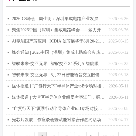
2026ICS峰会 | 周生明：深圳集成电路产业发展研究报告 (PPT)
2026-06-26
넷
聚焦2026中国（深圳）集成电路峰会——聚力开源筑芯，智绘湾区未来
2026-06-26
넷
AI赋能国产芯应用 | ICDIA 创芯展将于8月20-21日在南京举行！
2026-06-15
넷
峰会通知 | 2026中国（深圳）集成电路峰会火热报名中
2026-06-12
넷
智驭未来·交互无界 | 智驭交互X1系列AI智能眼镜在广州发布
2026-05-23
넷
智驭未来·交互无界 | 5月22日智能语音交互眼镜新品发布会诚邀莅临！
2026-05-18
넷
媒体报道 | “广货行天下”半导体产业toB专场对接活动在江门举行
2026-05-11
넷
媒体报道 | 大湾区半导体企业组团考察江门，掘金产业“芯”蓝海
2026-05-11
넷
“广货行天下”夏季行动半导体产业toB专场对接活动在江门成功举办！
2026-05-08
넷
光芯片发展工作座谈会暨赋能对接合作签约活动成功举办！
2026-04-17
넷